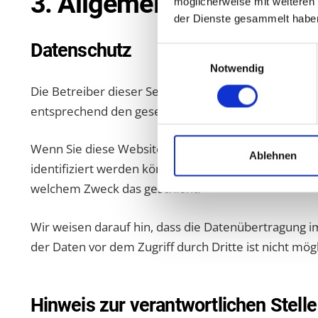
3. Allgemeine Hinweise u
möglicherweise mit weiteren
der Dienste gesammelt habe
Datenschutz
Einwilligungsauswahl
Notwendig
Die Betreiber dieser Seiten nehmen den Schutz Ihr
entsprechend den gesetzlichen Datenschutzvorschri
Wenn Sie diese Website benutzen, werden verschi
Ablehnen
identifiziert werden können. Die vorliegende Datens
welchem Zweck das geschieht.
Wir weisen darauf hin, dass die Datenübertragung im
der Daten vor dem Zugriff durch Dritte ist nicht mögl
Hinweis zur verantwortlichen Stelle