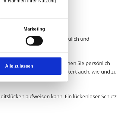
ie im Rahmen Ihrer Nutzung
Marketing
rsonenbezogenen Daten vertraulich und
e Daten sind Daten, mit denen Sie persönlich
Alle zulassen
für wir sie nutzen. Sie erläutert auch, wie und zu
heitslücken aufweisen kann. Ein lückenloser Schutz